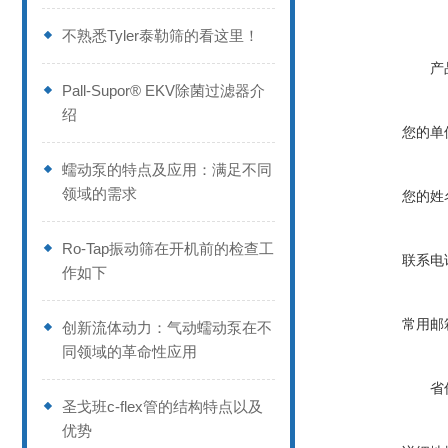
不熟悉Tyler泰勒筛的看这里！
产
Pall-Supor® EKV除菌过滤器介
绍
您的单
蠕动泵的特点及应用：满足不同
领域的需求
您的姓
Ro-Tap振动筛在开机前的检查工
联系电
作如下
常用邮
创新流体动力：气动蠕动泵在不
同领域的革命性应用
省
圣戈班c-flex管的结构特点以及
优势