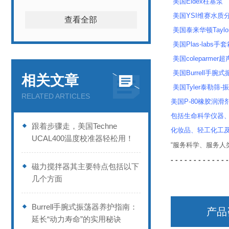
美国Eldex柱塞泵
美国YSI维赛水质分
查看全部
美国泰来华顿Taylor
美国Plas-labs手
美国coleparme
美国Burrell手腕
相关文章
美国Tyler泰勒筛-
RELATED ARTICLES
美国P-80橡胶润滑剂
包括生命科学仪器
跟着步骤走，美国Techne
化妆品、轻工化工
UCAL400温度校准器轻松用！
“服务科学、服务
- - - - - - - - - - - - -
磁力搅拌器其主要特点包括以下
几个方面
Burrell手腕式振荡器养护指南：
产品
延长“动力寿命”的实用秘诀