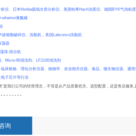
析仪、日本Horiba掘场水质分析仪、美国哈希Hach浊度仪、德国BYK气泡粘度计
-wharton液氮罐
套箱
r超声波细胞破碎仪、洗瓶机，美国Labconco洗瓶机
式振荡器
振荡筛-筛分机
、Micro-90清洗剂、LF2100清洗剂
、临床检验、理化分析仪器、植物学、农业相关仪器、食品、微生物仪器、通用
及电子芯片等行业
人类”是我们公司的经营理念，不管是从产品质量把关、选型配置，还是售后服务
 - - - - - - - -
咨询