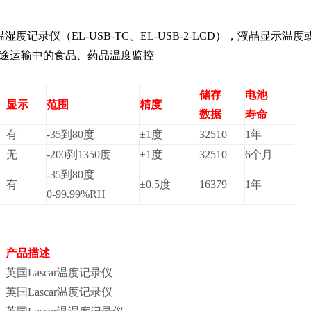
温湿度记录仪（EL-USB-TC、EL-USB-2-LCD），液晶显示
途运输中的食品、药品温度监控
储存
电池
显示
范围
精度
数据
寿命
有
-35
到80度
±1度
32510
1
年
无
-200
到1350度
±1度
32510
6
个月
-35
到80度
有
±0.5度
16379
1
年
0-99.99%RH
产品描述
英国Lascar温度记录仪
英国Lascar温度记录仪