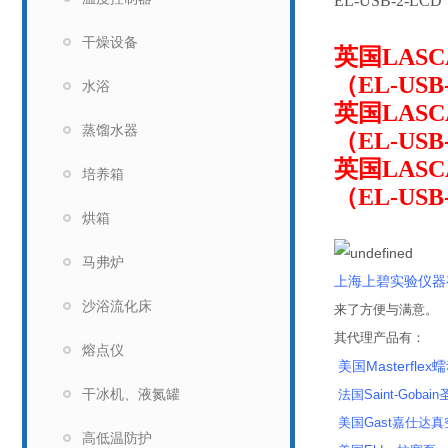
EL-USB-2-LCD
干燥设备
英国LAS
（EL-USB
水浴
英国LAS
蒸馏水器
（EL-USB
英国LAS
培养箱
（EL-USB
企业证
烘箱
马弗炉
上海上碧实验仪器
沙浴流化床
来了方便与满意。
其代理产品有：
熔点仪
美国Masterflex
干冰机、液氮罐
法国Saint-Gobai
美国Gast嘉仕达
高低温防护