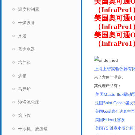
美国奥可通O
（InfraPro
温度控制器
美国奥可通O
干燥设备
（InfraPro
美国奥可通O
水浴
（InfraPro
蒸馏水器
企业证书
培养箱
上海上碧实验仪器有
烘箱
来了方便与满意。
其代理产品有：
马弗炉
美国Masterflex蠕动
沙浴流化床
法国Saint-Gobain圣戈
美国Gast嘉仕达真空
熔点仪
美国Eldex柱塞泵
美国YSI维赛水质分析仪
干冰机、液氮罐