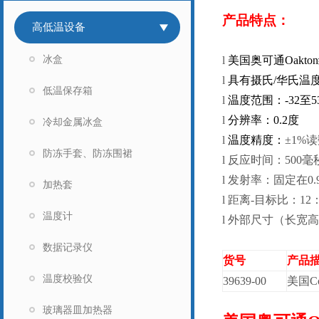
产品特点：
高低温设备
冰盒
l
美国奥可通Oak
l
具有摄氏/华氏温
低温保存箱
l
温度范围：-32至5
l
分辨率：0.2度
冷却金属冰盒
l
温度精度：
±1%
防冻手套、防冻围裙
l
反应时间：500毫
l
发射率：固定在0.9
加热套
l
距离-目标比：12：
温度计
l
外部尺寸（长宽高，cm
数据记录仪
货号
产品
温度校验仪
39639-00
美国Col
玻璃器皿加热器