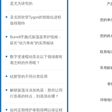
是尤为讲究的
产
圣戈班软管Tygon的智能化进程
您的单
值得期待
您的姓
Burrell手腕式振荡器养护指南：
延长“动力寿命”的实用秘诀
联系电
数字变速蠕动泵在以下领域都有
着怎样的作用呢？
常用邮
硅胶管的不同分类应用
省
解锁振荡冷冻加热器：那些让同
行羡慕的特点，到底强在哪？
详细地
如何定期维护泰勒筛网以保证精