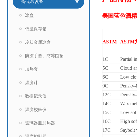
高低温设备
美国蓝色酒精玻
冰盒
低温保存箱
ASTM
ASTM
冷却金属冰盒
防冻手套、防冻围裙
1C
Partial 
5C
Cloud a
加热套
6C
Low clo
温度计
9C
Pensky-
12C
Density
数据记录仪
14C
Wax melt
温度校验仪
15C
Low soft
16C
High sof
玻璃器皿加热器
17C
Saybolt 
温度控制器