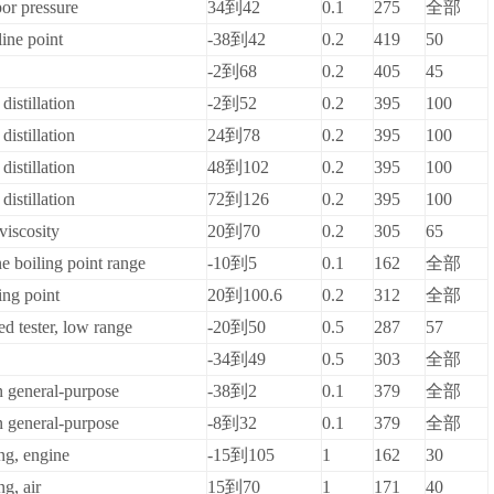
or pressure
34
到42
0.1
275
全部
ine point
-38
到42
0.2
419
50
-2
到68
0.2
405
45
distillation
-2
到52
0.2
395
100
distillation
24
到78
0.2
395
100
distillation
48
到102
0.2
395
100
distillation
72
到126
0.2
395
100
viscosity
20
到70
0.2
305
65
e boiling point range
-10
到5
0.1
162
全部
ng point
20
到100.6
0.2
312
全部
ed tester, low range
-20
到50
0.5
287
57
-34
到49
0.5
303
全部
n general-purpose
-38
到2
0.1
379
全部
n general-purpose
-8
到32
0.1
379
全部
ing, engine
-15
到105
1
162
30
ng, air
15
到70
1
171
40