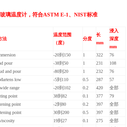
璃温度计，符合ASTM E-1、NIST标准
浸入
温度范围
长
方法
分度
深度
（度）
mm
mm
immersion
-20
到150
1
322
76
nd pour
-38
到50
1
231
108
ud and pour
-80
到20
1
232
76
Martens low
-5
到110
0.5
287
57
-wide range
-20
到102
0.2
420
全部
ing point
38
到82
0.1
377
79
ening point
-2
到80
0.2
397
全部
tening point
30
到200
0.5
397
全部
viscosity
19
到27
0.1
275
全部