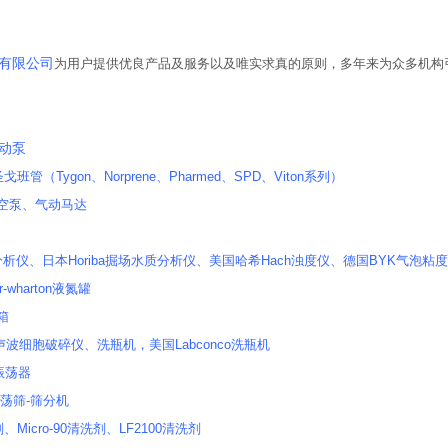
书
有限公司
为用户提供优良产品及服务以及唯实求真的原则，多年来为众多机构
蠕动泵
n圣戈班管（Tygon、Norprene、Pharmed、SPD、Viton系列）
真空泵、气动马达
析仪、日本Horiba掘场水质分析仪、美国哈希Hach浊度仪、德国BYK气泡粘度计
-wharton液氮罐
套箱
r超声波细胞破碎仪、洗瓶机，美国Labconco洗瓶机
式振荡器
振荡筛-筛分机
、Micro-90清洗剂、LF2100清洗剂