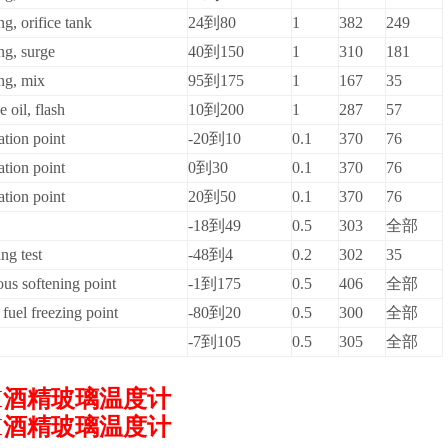
ng, orifice tank
24
到80
1
382
249
ng, surge
40
到150
1
310
181
ing, mix
95
到175
1
167
35
 oil, flash
10
到200
1
287
57
ation point
-20
到10
0.1
370
76
ation point
0
到30
0.1
370
76
ation point
20
到50
0.1
370
76
-18
到49
0.5
303
全部
ng test
-48
到4
0.2
302
35
us softening point
-1
到175
0.5
406
全部
 fuel freezing point
-80
到20
0.5
300
全部
-7
到105
0.5
305
全部
M酒精玻璃温度计
M酒精玻璃温度计