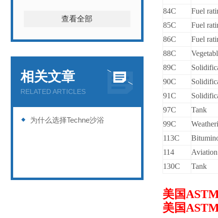
84C
Fuel rati
查看全部
85C
Fuel rati
86C
Fuel rat
88C
Vegetable
89C
Solidific
相关文章
90C
Solidific
RELATED ARTICLES
91C
Solidific
97C
Tank
为什么选择Techne沙浴
99C
Weatheri
113C
Bitumino
114
Aviation
130C
Tank
美国AST
美国AST