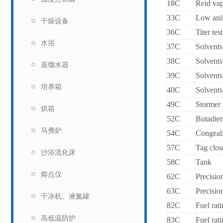
18C
Reid vap
33C
Low anil
干燥设备
36C
Titer test
水浴
37C
Solvents 
38C
Solvents 
蒸馏水器
39C
Solvents 
培养箱
40C
Solvents 
49C
Stormer 
烘箱
52C
Butadien
马弗炉
54C
Congeali
57C
Tag clos
沙浴流化床
58C
Tank
熔点仪
62C
Precisio
63C
Precisio
干冰机、液氮罐
82C
Fuel rat
高低温防护
83C
Fuel rati