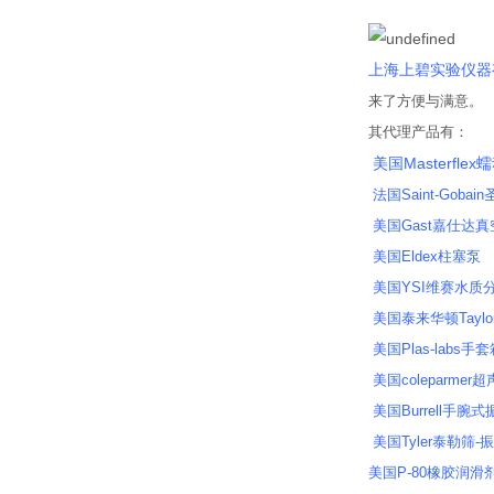
企业证
上海上碧实验仪器
来了方便与满意。
其代理产品有：
美国Masterflex
法国Saint-Gobai
美国Gast嘉仕达
美国Eldex柱塞泵
美国YSI维赛水质分
美国泰来华顿Taylor
美国Plas-labs手
美国coleparme
美国Burrell手腕
美国Tyler泰勒筛-
美国P-80橡胶润滑剂