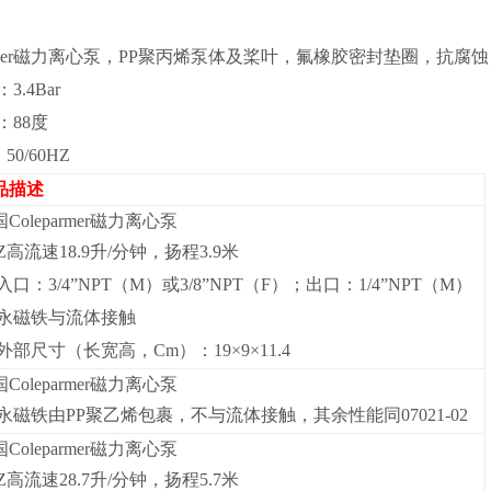
parmer磁力离心泵，PP聚丙烯泵体及桨叶，氟橡胶密封垫圈，抗
.4Bar
：88度
50/60HZ
品描述
Coleparmer磁力离心泵
Z高流速18.9升/分钟，扬程3.9米
入口：3/4”NPT（M）或3/8”NPT（F）；出口：1/4”NPT（M）
永磁铁与流体接触
外部尺寸（长宽高，Cm）：19×9×11.4
Coleparmer磁力离心泵
永磁铁由PP聚乙烯包裹，不与流体接触，其余性能同07021-02
Coleparmer磁力离心泵
Z高流速28.7升/分钟，扬程5.7米