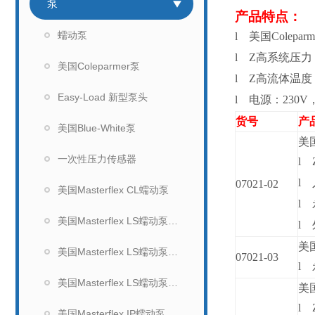
泵
产品特点：
蠕动泵
l
美国Cole
l
Z高系统压力：3
美国Coleparmer泵
l
Z高流体温度
Easy-Load 新型泵头
l
电源：230V，
货号
产
美国Blue-White泵
美国
一次性压力传感器
l
l
07021-02
美国Masterflex CL蠕动泵
l
美国Masterflex LS蠕动泵（无显示）
l
美国
美国Masterflex LS蠕动泵（数显）
07021-03
l
美国Masterflex LS蠕动泵泵头
美国
l
美国Masterflex IP蠕动泵