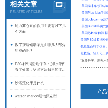
相关文章
美国泰来华顿Taylor
RELATED ARTICLES
美国Plas-labs手
美国coleparme
磁力离心泵的作用主要有以下几
美国Burrell手腕
个方面
美国Tyler泰勒筛-
美国P-80橡胶润滑剂
数字变速蠕动泵是由哪几大部分
包括生命科学仪器
组成的呢？
化妆品、轻工化工
“服务科学、服务
P80橡胶润滑剂保存：别让细节
- - - - - - - - - - - - -
毁了效果，这些方法越早知道越
好
沙浴流化床是什么
产品
watson marlow蠕动泵选型