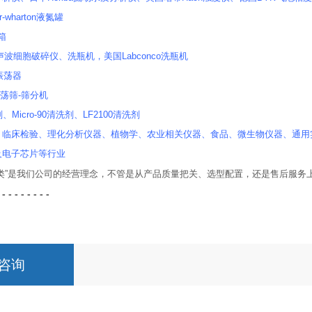
-wharton液氮罐
套箱
r超声波细胞破碎仪、洗瓶机，美国Labconco洗瓶机
式振荡器
振荡筛-筛分机
、Micro-90清洗剂、LF2100清洗剂
、临床检验、理化分析仪器、植物学、农业相关仪器、食品、微生物仪器、通用
及电子芯片等行业
人类”是我们公司的经营理念，不管是从产品质量把关、选型配置，还是售后服务
 - - - - - - - -
咨询