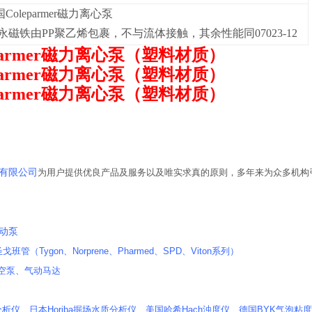
Coleparmer磁力离心泵
永磁铁由PP聚乙烯包裹，不与流体接触，其余性能同07023-12
parmer磁力离心泵
（塑料材质）
parmer磁力离心泵
（塑料材质）
parmer磁力离心泵
（塑料材质）
书
有限公司
为用户提供优良产品及服务以及唯实求真的原则，多年来为众多机构
蠕动泵
n圣戈班管（Tygon、Norprene、Pharmed、SPD、Viton系列）
真空泵、气动马达
析仪、日本Horiba掘场水质分析仪、美国哈希Hach浊度仪、德国BYK气泡粘度计