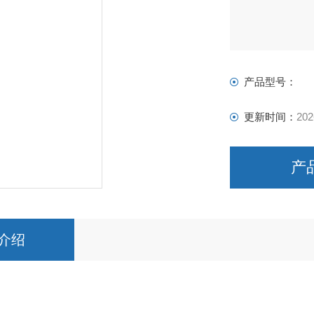
上海上碧实验仪
：www.shangbi
：c51693631
产品型号：
：
更新时间：
202
产
介绍