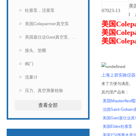
美国
柱塞泵，活塞泵
07023-13
l
美国Cole
美国Coleparmer真空泵
美国Cole
美国嘉仕达Gast真空泵、马达
美国Cole
接头、垫圈
企业证
阀门
上海上碧实验仪器
流量计
来了方便与满意。
压力、真空测量校验
其代理产品有：
美国Masterflex
查看全部
法国Saint-Gobai
美国Gast嘉仕达
美国Eldex柱塞泵
美国YSI维赛水质分