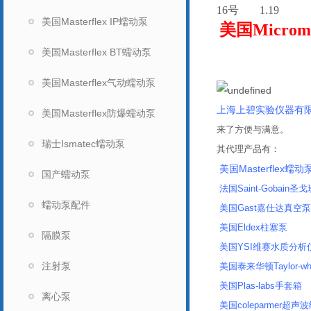
16
号
1.19
美国Masterflex IP蠕动泵
美国Micr
美国Masterflex BT蠕动泵
企业证书
美国Masterflex气动蠕动泵
上海上碧实验仪器有
美国Masterflex防爆蠕动泵
来了方便与满意。
瑞士Ismatec蠕动泵
其代理产品有：
美国Masterflex蠕动
国产蠕动泵
法国Saint-Gobain圣戈
蠕动泵配件
美国Gast嘉仕达真空
美国Eldex柱塞泵
隔膜泵
美国YSI维赛水质分析仪
注射泵
美国泰来华顿Taylor-wh
美国Plas-labs手套箱
离心泵
美国coleparmer超