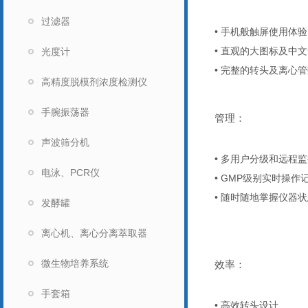
过滤器
• 手机般触屏使用体验
• 直观的大图标及中
光度计
• 完整的转头及离心
高精度脱模剂浓度检测仪
手腕振荡器
管理：
声波筛分机
• 多用户分级和远程
电泳、PCR仪
• GMP级别实时操
• 随时随地掌握仪器
发酵罐
离心机、离心分离萃取器
微生物培养系统
效率：
手套箱
• 高效转头设计