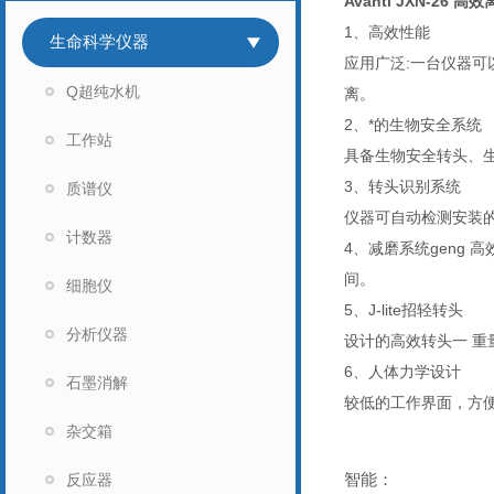
Avanti JXN-26 高
1、高效性能
生命科学仪器
应用广泛:一台仪器可
Q超纯水机
离。
2、*的生物安全系统
工作站
具备生物安全转头、
3、转头识别系统
质谱仪
仪器可自动检测安装的
计数器
4、减磨系统geng
间。
细胞仪
5、J-lite招轻转头
分析仪器
设计的高效转头一 
6、人体力学设计
石墨消解
较低的工作界面，方
杂交箱
智能：
反应器