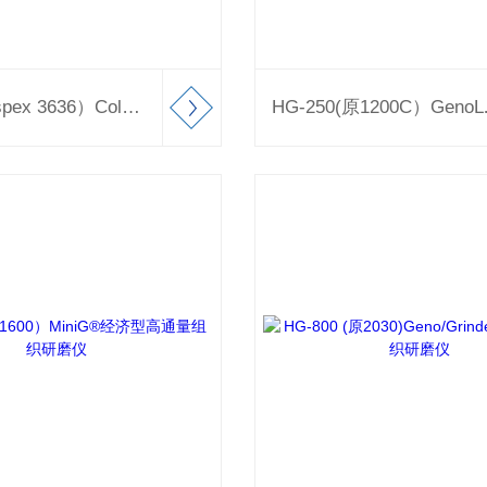
XP-400(原spex 3636）Coleparmer/Antylia 压片机
HG-250(