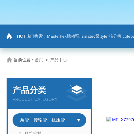
HOT热门搜索：
Masterflex蠕动泵,Ismatec泵,tyler筛分机,co
当前位置：
首页
>
产品中心
产品分类
PRODUCT CATEGORY
泵管、传输管、抗压管
拜普管材